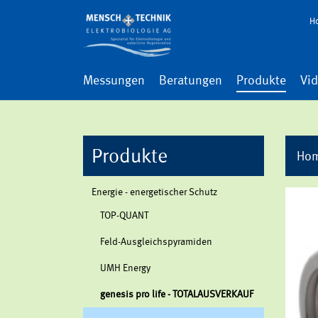
H
Messungen
Beratungen
Produkte
Vi
Produkte
Ho
En­er­gie - en­er­ge­ti­scher Schutz
TOP-QUANT
Feld-Aus­gleichs­py­ra­mi­den
UMH En­er­gy
ge­ne­sis pro life - TO­TAL­AUS­VER­KAUF