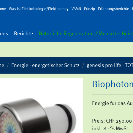
ome
Was ist Elektrobiologie/Elektrosmog
VAMN - Prinzip
Erfahrungsberichte
deos
Berichte
Natürliche Regeneration / Mensch – Geist
me
Energie - energetischer Schutz
genesis pro life - 
Biophoton
En­er­gie für das A
Preis:
CHF 250.00
inkl. 8.1% MwSt.