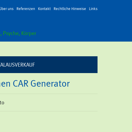
Über uns
Referenzen
Kontakt
Rechtliche Hinweise
Links
, Psyche, Körper
TOTALAUSVERKAUF
en CAR Generator
uto