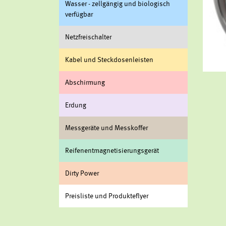
Was­ser - zell­gän­gig und bio­lo­gisch
ver­füg­bar
Netz­frei­schal­ter
Kabel und Steck­do­sen­leis­ten
Ab­schir­mung
Er­dung
Mess­ge­rä­te und Mess­kof­fer
Rei­fenent­ma­gne­ti­sie­rungs­ge­rät
Dirty Power
Preis­lis­te und Pro­duk­te­fly­er