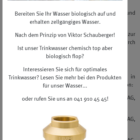
www.spini.ch
- Zentrum für Elektrobiologie und
Bereiten Sie Ihr Wasser biologisch auf und
natürliche Regeneration, Retschwil
erhalten zellgängiges Wasser.
www.energie-schwingung-information.ch
- Praxis zur
Nach dem Prinzip von Viktor Schauberger!
SelbstHeilung - Petra Bächler / Gesundheit durch
Ist unser Trinkwasser chemisch top aber
Energie, Schwingung & Information, Retschwil
biologisch flop?
Interessieren Sie sich für optimales
Elektroinstallationsunternehmen mit Fachwissen in
Trinkwasser? Lesen Sie mehr bei den Produkten
der Umsetzung einer elektrobiologischen Installation:
für unser Wasser...
www.elektrograb.ch
- Elektrotech Grab AG,
oder rufen Sie uns an 041 910 45 45!
Rothenthurm & Oberägeri
www.elektro-frommherz.ch
- Elektro Frommherz AG,
Biglen