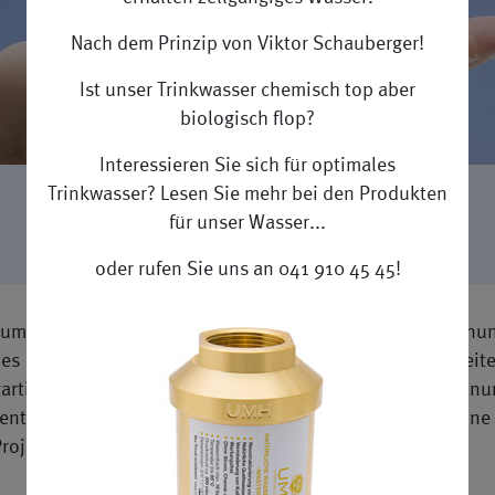
Nach dem Prinzip von Viktor Schauberger!
Ist unser Trinkwasser chemisch top aber
biologisch flop?
Interessieren Sie sich für optimales
Trinkwasser? Lesen Sie mehr bei den Produkten
Architekten
für unser Wasser...
oder rufen Sie uns an 041 910 45 45!
h zum Ziel, beim Bauen und Ren­ovieren durch gezielte Pla­n
t des Kun­den zu er­re­ichen. Gehen Sie einen Schritt weit
­tige Wohlfühl-At­mo­sphäre. In­te­gri­eren Sie in die Pla­n
mit entsteht ein gesun­des Zuhause für den Kun­den und sein
Pro­jek­ten von uns be­raten.