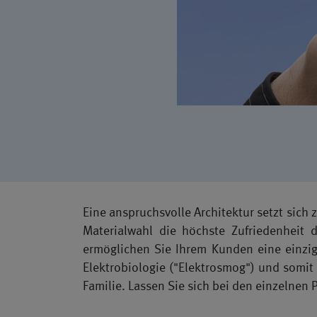
Eine anspruchsvolle Ar­chitek­tur setzt sic
Ma­te­ri­al­wahl die höchste Zufrieden­hei
ermöglichen Sie Ihrem Kun­den eine einzi­gar
Elek­tro­bi­olo­gie ("Elek­tros­mog") und so
Fam­i­lie. Lassen Sie sich bei den einzel­nen 