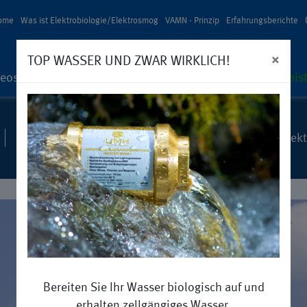
ome
Was ist Elektrobiologie/Elektrosmog
VAMN - Prinzip
Erfahrungsberichte
×
TOP WASSER UND ZWAR WIRKLICH!
deos
Berichte
Natürliche Regeneration / Mensch – Geist
Betroffene
Bauherren
Elektroplaner
Architek
Bereiten Sie Ihr Wasser biologisch auf und
erhalten zellgängiges Wasser.